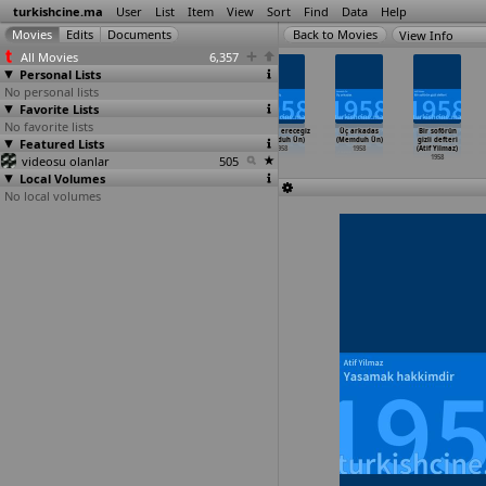
turkishcine.ma
User
List
Item
View
Sort
Find
Data
Help
View Info
All Movies
6,357
Personal Lists
No personal lists
Favorite Lists
No favorite lists
Yaniklar köyü
Ayse'nin
Çoban kizi
Murada erecegiz
Üç arkadas
Bir soförün
Featured Lists
(Ümit Utku)
çilesi
(Memduh Ün)
(Memduh Ün)
(Memduh Ün)
gizli defteri
1958
(Memduh Ün)
1958
1958
1958
(Atif Yilmaz)
videosu olanlar
1958
505
1958
Local Volumes
No local volumes