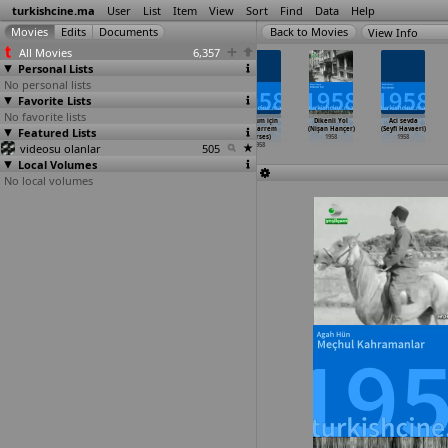
turkishcine.ma
User
List
Item
View
Sort
Find
Data
Help
View Info
All Movies
6,357
Personal Lists
No personal lists
Favorite Lists
No favorite lists
Ninni (Muharrem
Tütüncü kiz
Vicdan azabi
Yavrum için
Dikenli Yol
Aci sevda
Featured Lists
Gürses)
Emine (Muharrem
(Muharrem
(Muharrem
(Nişan Hançer)
(Seyfi Havaeri)
1958
Gürses)
Gürses)
Gürses)
1958
1958
videosu olanlar
1958
1958
505
1958
Local Volumes
No local volumes