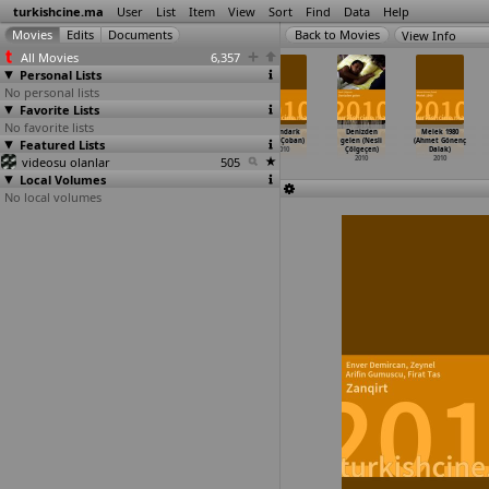
turkishcine.ma
User
List
Item
View
Sort
Find
Data
Help
View Info
All Movies
6,357
Personal Lists
No personal lists
Favorite Lists
No favorite lists
Fisherman
Sesimi Duyan
Leke (Tugba
Dipindark
Denizden
Melek 1980
Featured Lists
(Mustafa
Var Mi?
Çelik)
(Baki Çoban)
gelen (Nesli
(Ahmet Gönenç
Baris Corak)
(Cenk Çelik)
2010
2010
Çölgeçen)
Dalak)
videosu olanlar
2010
2010
505
2010
2010
Local Volumes
No local volumes