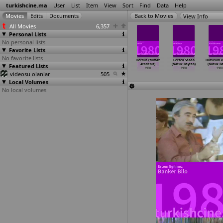
turkishcine.ma
User
List
Item
View
Sort
Find
Data
Help
View Info
All Movies
6,357
Personal Lists
No personal lists
Favorite Lists
No favorite lists
y Thousand
Kartal murat
Ruzgar (Cüneyt
Akrep (Yilmaz
Berdus (Yilmaz
Gerzek Saban
Huzurum k
ps in the
Featured Lists
(Cüneyt Arkin)
Arkin)
Atadeniz)
Atadeniz)
(Natuk Baytan)
(Natuk Ba
red
…
a Arin)
1980
1980
1980
1980
1980
1980
1980
videosu olanlar
505
Local Volumes
No local volumes