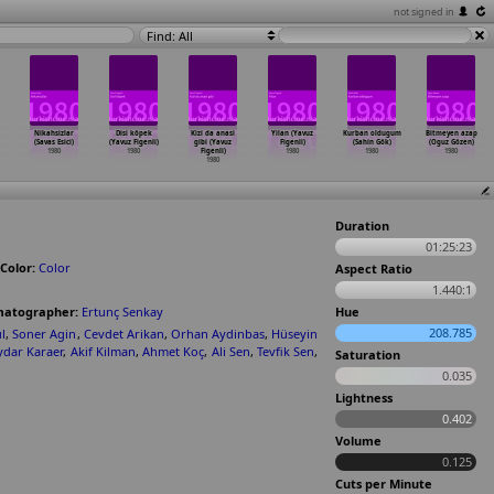
not signed in
Find: All
Nikahsizlar
Disi köpek
Kizi da anasi
Yilan (Yavuz
Kurban oldugum
Bitmeyen azap
(Savas Esici)
(Yavuz Figenli)
gibi (Yavuz
Figenli)
(Sahin Gök)
(Oguz Gözen)
1980
1980
Figenli)
1980
1980
1980
1980
Duration
01:25:23
Color:
Color
Aspect Ratio
1.440:1
matographer:
Ertunç Senkay
Hue
208.785
l
,
Soner Agin
,
Cevdet Arikan
,
Orhan Aydinbas
,
Hüseyin
ydar Karaer
,
Akif Kilman
,
Ahmet Koç
,
Ali Sen
,
Tevfik Sen
,
Saturation
0.035
Lightness
0.402
Volume
0.125
Cuts per Minute