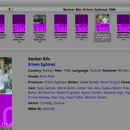
Banker Bilo (Ertem Egilmez) 1980
almadi
Bir günün
Bir günün
Arka sokaklar
Esek sakasi
Banker Bilo
Sabirli kullar
ytan)
hikayesi
hikayesi
(Salih Dikisçi)
(Ümit Efekan)
(Ertem Egilmez)
(Orhan Elmas)
(Sinan Çetin)
(Sinan Çetin)
1980
1980
1980
1980
1980
1980
Banker Bilo
Ertem Egilmez
Country:
Turkey
;
Year:
1980
;
Language:
Turkish
;
Runtime:
85
min
;
Studio:
Arzu Film
Producer:
Ertem Egilmez
;
Writer:
Sadik Sendil
,
Yavuz Turgul
;
Cine
Cast:
Ilyas Salman
,
Meral Zeren
,
Sener Sen
,
Ahu Tugba
,
Münir Özku
Bulut
,
Ali Demirel
,
Nizam Ergüden
,
Aysun Güven
,
Sabahat Izgü
,
Ha
Ertunç Senkay
,
Nuri Tug
,
Yusuf Çetin
,
Nermin Özses
Genre:
Comedy
,
Drama
IMDb ID:
0263102