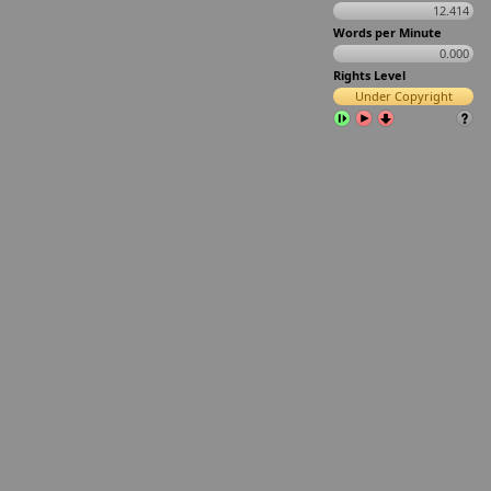
12.414
Words per Minute
0.000
Rights Level
Under Copyright