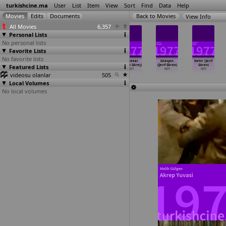
turkishcine.ma
User
List
Item
View
Sort
Find
Data
Help
View Info
All Movies
6,357
Personal Lists
No personal lists
Favorite Lists
No favorite lists
Affedilmeyen
Kaçaklar
Cemal (Yavuz
Tövbekar
Istasyon
Nehir (Şerif
Featured Lists
(Savas Esici)
(Savas Esici)
Figenli)
(Ertem Göreç)
(Şerif Gören)
Gören)
1977
1977
1977
1977
1977
1977
videosu olanlar
505
Local Volumes
No local volumes