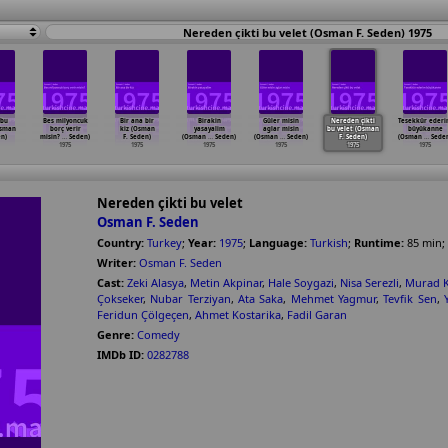
Nereden çikti bu velet (Osman F. Seden) 1975
 bu
Bes milyoncuk
Bir ana bir
Birakin
Güler misin
Nereden çikti
Tesekkür eder
Osman
borç verir
kiz (Osman
yasayalim
aglar misin
bu velet (Osman
büyükanne
en)
misin?
…
Seden)
F. Seden)
(Osman
…
Seden)
(Osman
…
Seden)
F. Seden)
(Osman
…
Sede
1975
1975
1975
1975
1975
1975
Nereden çikti bu velet
Osman F. Seden
Country:
Turkey
;
Year:
1975
;
Language:
Turkish
;
Runtime:
85
min
;
Writer:
Osman F. Seden
Cast:
Zeki Alasya
,
Metin Akpinar
,
Hale Soygazi
,
Nisa Serezli
,
Murad K
Çokseker
,
Nubar Terziyan
,
Ata Saka
,
Mehmet Yagmur
,
Tevfik Sen
,
Feridun Çölgeçen
,
Ahmet Kostarika
,
Fadil Garan
Genre:
Comedy
IMDb ID:
0282788