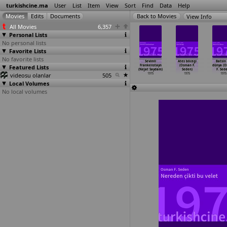
turkishcine.ma
User
List
Item
View
Sort
Find
Data
Help
View Info
All Movies
6,357
Personal Lists
No personal lists
Favorite Lists
No favorite lists
yesil yesil
Hababam taburu
Küçük bey
Küçük cadi
Sevimli
Ates böcegi
Batsin
lki Saner)
Featured Lists
(Hulki Saner)
(Hulki Saner)
(Nejat Saydam)
Frankenstayn
(Osman F.
dünya (
1975
1975
1975
1975
(Nejat Saydam)
Seden)
F. Sed
videosu olanlar
505
1975
1975
1975
Local Volumes
No local volumes