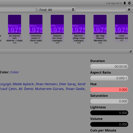
not signed in
Find: All
im
Aci severim
Cehennem
Anasinin
Bakireler
Agri dagi
Cellat
tatli
elçileri (T.
kizi (Yücel
çiftligi (Yücel
efsanesi
(Memduh Ün)
n)
döverim
…
t Uçak)
Fikret Uçak)
Uçanoglu)
Uçanoglu)
(Memduh Ün)
1975
1975
1975
1975
1975
1975
Duration
00:00:00
Color:
Color
Aspect Ratio
0.000:1
oçyigit
,
Melek Ayberk
,
Ilhan Hemseri
,
Diler Saraç
,
Seref
Hue
Yusuf Çetin
,
Ali Demir
,
Muharrem Gürses
,
Ihsan Gedik
,
0.000
Saturation
0.000
Lightness
0.000
Volume
0.000
Cuts per Minute