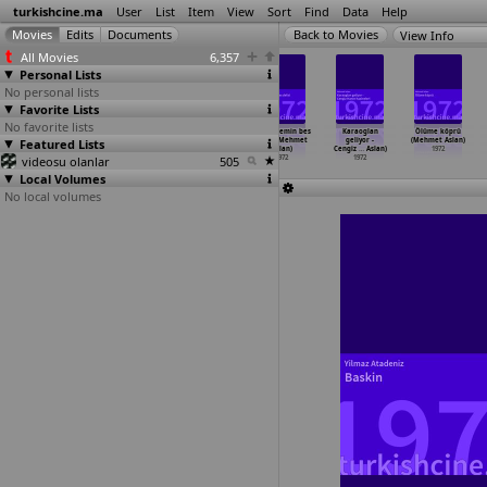
turkishcine.ma
User
List
Item
View
Sort
Find
Data
Help
View Info
All Movies
6,357
Personal Lists
No personal lists
Favorite Lists
No favorite lists
Mahkum (Cüneyt
Aska susayanlar
Bir Garip Adam
Cehennemin bes
Karaoglan
Ölüme köprü
Featured Lists
Arkin, Osman
seks ve cinayet
(Mehmet Aslan)
delisi (Mehmet
geliyor -
(Mehmet Aslan)
F. Seden)
(Mehmet Aslan)
1972
Aslan)
Cengiz
…
Aslan)
1972
videosu olanlar
1972
1972
505
1972
1972
Local Volumes
No local volumes