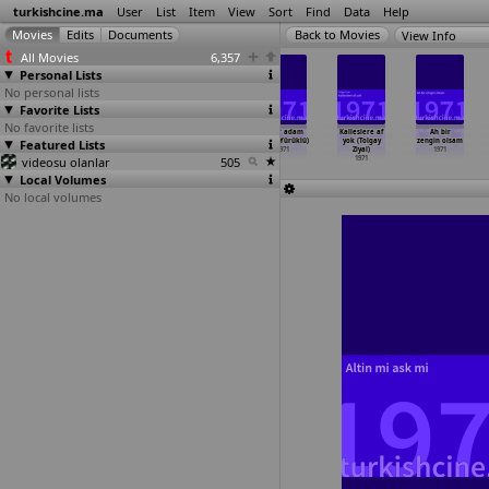
turkishcine.ma
User
List
Item
View
Sort
Find
Data
Help
View Info
All Movies
6,357
Personal Lists
No personal lists
Favorite Lists
No favorite lists
Seks ve silah
Hayat cehennemi
Kizil
Süper adam
Kalleslere af
Ah bir
Featured Lists
(Suat Yusuf)
- Hiç (Ihsan
maske'nin
(Cavit Yürüklü)
yok (Tolgay
zengin olsam
1971
Yüce)
intikam
…
ürüklü)
1971
Ziyal)
1971
videosu olanlar
1971
1971
505
1971
Local Volumes
No local volumes