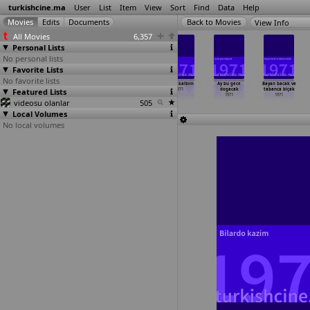
turkishcine.ma
User
List
Item
View
Sort
Find
Data
Help
View Info
All Movies
6,357
Personal Lists
No personal lists
Favorite Lists
No favorite lists
Askolsun
Ates ve barut
Atesli kadinlar
Avare kalbim
Ay bu gece
Bayan bacak ve
Featured Lists
1971
1971
çetesi
1971
dogacak
tabanca biçak
1971
1971
1971
videosu olanlar
505
Local Volumes
No local volumes