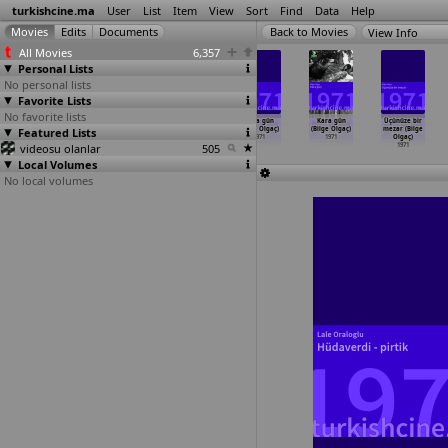
turkishcine.ma
User
List
Item
View
Sort
Find
Data
Help
View Info
All Movies
6,357
Personal Lists
No personal lists
Favorite Lists
No favorite lists
Fatos
Gizli ask
Silahlar
Kara gün
Kara gün
Üçünüze bir
Featured Lists
sokaklarin
(Nejat Okçugil)
konusuyor
(Bilge Olgaç)
(Bilge Olgaç)
mezar (Bilge
melegi
…
kçugil)
1971
(Nejat Okçugil)
1971
1971
Olgaç)
videosu olanlar
1971
1971
505
1971
Local Volumes
No local volumes