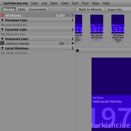
turkishcine.ma
User
List
Item
View
Sort
Find
Data
Help
View Info
All Movies
6,357
Personal Lists
No personal lists
Favorite Lists
No favorite lists
Üç arkadas
Mehmetçik altin
Oku besikten
Profesyoneller
Ates parcasi
Battalgazi
Featured Lists
(Memduh Ün)
çocuk (Yavuz
mezara kadar
(Yavuz
(Atif Yilmaz)
destani (Atif
1971
Yalinkiliç)
(Yavuz
…
nkiliç)
Yalinkiliç)
1971
Yilmaz)
videosu olanlar
1971
1971
505
1971
1971
Local Volumes
No local volumes