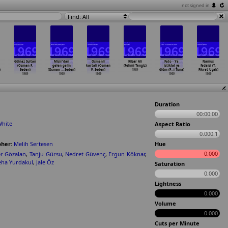
not signed in
Find: All
Gülnaz Sultan
Misir'dan
Osmanli
Kibar Ali
Fato - Ya
Namus
(Osman F.
gelen gelin
kartali (Osman
(Fehmi Tengiz)
istiklal ya
fedaisi (T.
)
Seden)
(Osman
…
Seden)
F. Seden)
1969
ölüm (F
…
i Tuna)
Fikret Uçak)
1969
1969
1969
1969
1969
Duration
00:00:00
White
Aspect Ratio
0.000:1
her:
Melih Sertesen
Hue
0.000
 Gözalan
,
Tanju Gürsu
,
Nedret Güvenç
,
Ergun Köknar
,
eha Yurdakul
,
Jale Öz
Saturation
0.000
Lightness
0.000
Volume
0.000
Cuts per Minute