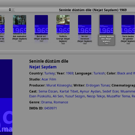
Seninle düstüm dile (Nejat Saydam) 1969
Ömer
Ask mabudesi
Buruk aci
Fosforlu
Sen bir
Seninle düstüm
Yarin baska
n'da
(Nejat Saydam)
(Nejat Saydam)
Cevriye (Nejat
meleksin
dile (Nejat
bir gündür
aner)
1969
1969
Saydam)
(Nejat Saydam)
Saydam)
(Nejat Saydam
1969
1969
1969
1969
Seninle düstüm dile
Nejat Saydam
Country:
Turkey
;
Year:
1969
;
Language:
Turkish
;
Color:
Black and 
Studio:
Acar Film
Producer:
Murat Köseoglu
;
Writer:
Erdogan Tünas
;
Cinematograp
Cast:
Sema Özcan
,
Kartal Tibet
,
Aynur Aydan
,
Sedef Ecer
,
Muammer
Esen Püsküllü
,
Ali Sen
,
Yusuf Sezgin
,
Necip Tekçe
,
Muzaffer Tema
,
R
Genre:
Drama
,
Romance
IMDb ID:
0459971