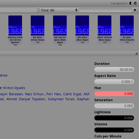
not signed in
Find: All
Sevemez kimse
Ezo Gelin
Ask eski bir
Dev adam
Kadin intikami
Aci yillar
seni (Ertem
(Orhan Elmas)
yalan (Ilhan
(Ilhan Engin)
(Ilhan Engin)
(Ülkü Erakalin)
Egilmez)
1968
Engin)
1968
1968
1968
1968
1968
Duration
00:00:00
White
Aspect Ratio
0.000:1
r:
Kriton Ilyadis
Hue
0.000
seyin Baradan
,
Naci Erhun
,
Peri Han
,
Cahit Irgat
,
Atif
zel
,
Ahmet Danyal Topatan
,
Süleyman Turan
,
Kayhan
Saturation
0.000
Lightness
0.000
Volume
0.000
Cuts per Minute