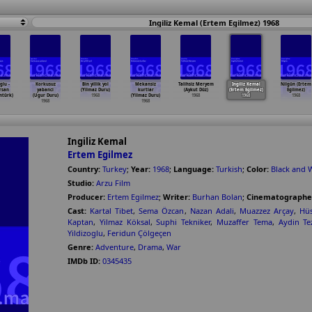
Ingiliz Kemal (Ertem Egilmez) 1968
lu -
Korkusuz
Bin yillik yol
Mekansiz
Talihsiz Meryem
Ingiliz Kemal
Nilgün (Ertem
rsan
yabanci
(Yilmaz Duru)
kurtlar
(Aykut Düz)
(Ertem Egilmez)
Egilmez)
ntürk)
(Ugur Duru)
1968
(Yilmaz Duru)
1968
1968
1968
1968
1968
Ingiliz Kemal
Ertem Egilmez
Country:
Turkey
;
Year:
1968
;
Language:
Turkish
;
Color:
Black and 
Studio:
Arzu Film
Producer:
Ertem Egilmez
;
Writer:
Burhan Bolan
;
Cinematographe
Cast:
Kartal Tibet
,
Sema Özcan
,
Nazan Adali
,
Muazzez Arçay
,
Hü
Kaptan
,
Yilmaz Köksal
,
Suphi Tekniker
,
Muzaffer Tema
,
Aydin Te
Yildizoglu
,
Feridun Çölgeçen
Genre:
Adventure
,
Drama
,
War
IMDb ID:
0345435