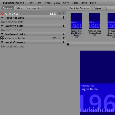
turkishcine.ma
User
List
Item
View
Sort
Find
Data
Help
View Info
All Movies
6,357
Personal Lists
No personal lists
Favorite Lists
No favorite lists
ük günah
Avanta Kemal
Daglari
Kader (Süreyya
Kader ayirsa
Yakilacak kitap
Malkoçog
ha Dogan)
Featured Lists
Torpido
bekleyen kiz
Duru)
bile (Süreyya
(Süreyya Duru)
kara ko
1968
Yilmaza
…
r Duru)
(Süreyya Duru)
1968
Duru)
1968
(Süreyy
…
ö
videosu olanlar
1968
1968
505
1968
1968
Local Volumes
No local volumes