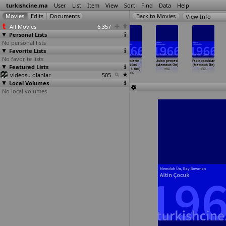
turkishcine.ma
User
List
Item
View
Sort
Find
Data
Help
View Info
All Movies
6,357
Personal Lists
No personal lists
Favorite Lists
No favorite lists
Burçak tarlasi
Fabrikanin
Kartal yavrusu
Yetimlerin
Aslan pençesi
Fakir çocuklar
Featured Lists
(Ümit Utku)
soförü
Hamido (Ümit
türküsü
(Memduh Ün)
(Memduh Ün)
1966
(Ümit Utku)
Utku)
(Ümit Utku)
1966
1966
videosu olanlar
1966
1966
505
1966
Local Volumes
No local volumes