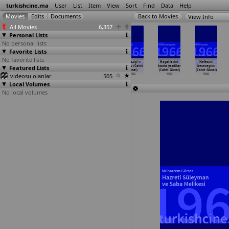
turkishcine.ma
User
List
Item
View
Sort
Find
Data
Help
View Info
All Movies
6,357
Personal Lists
No personal lists
Favorite Lists
No favorite lists
Siyah otomobil
Üsküdar'da
Zehirli hayat
Bogaziçi'n
Hayatlarini
Nefesini
Featured Lists
(Aram Gülyüz)
n
(Aram Gülyüz)
de ask (Cahit
kanla yazdilar
kesecegim
1966
Topkapi
…
Gülyüz)
1966
Günal)
(Cahit Günal)
(Cahit Günal)
videosu olanlar
1966
505
1966
1966
1966
Local Volumes
No local volumes