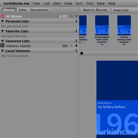
turkishcine.ma
User
List
Item
View
Sort
Find
Data
Help
View Info
All Movies
6,357
Personal Lists
No personal lists
Favorite Lists
No favorite lists
Kolsuz bebek
Bir bahar
Bir yaz yagmuru
Iki yetime
Unutamadigim
Ümitsiz
Featured Lists
(Münir Hayri
aksami (Orhan
(Orhan Elmas)
(Ülkü Erakalin)
kadin (Ülkü
bekleyis (Ülkü
Egeli)
Elmas)
1961
1961
Erakalin)
Erakalin)
videosu olanlar
1961
1961
505
1961
1961
Local Volumes
No local volumes